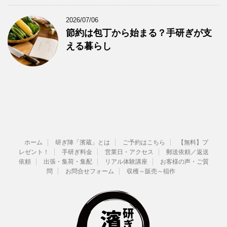
2026/07/06
節約は包丁から始まる？手研ぎが支
える暮らし
ホーム
研ぎ陣「濱蔵」とは
ご予約はこちら
【無料】プ
レゼント！
手研ぎ料金
営業日・アクセス
郵送依頼／返送
依頼
出張・集荷・集配
リアル体験講座
お客様の声・ご質
問
お問合せフォーム
収穫～販売～稲作