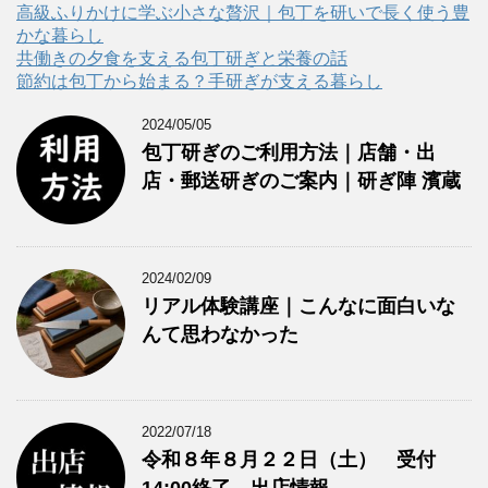
ー
高級ふりかけに学ぶ小さな贅沢｜包丁を研いで長く使う豊
かな暮らし
共働きの夕食を支える包丁研ぎと栄養の話
節約は包丁から始まる？手研ぎが支える暮らし
2024/05/05
包丁研ぎのご利用方法｜店舗・出
店・郵送研ぎのご案内｜研ぎ陣 濱蔵
2024/02/09
リアル体験講座｜こんなに面白いな
んて思わなかった
2022/07/18
令和８年８月２２日（土） 受付
14:00終了 出店情報