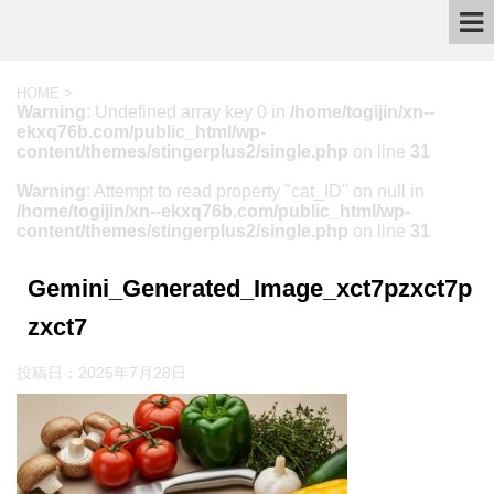
HOME
>
Warning
: Undefined array key 0 in
/home/togijin/xn--
ekxq76b.com/public_html/wp-
content/themes/stingerplus2/single.php
on line
31
Warning
: Attempt to read property "cat_ID" on null in
/home/togijin/xn--ekxq76b.com/public_html/wp-
content/themes/stingerplus2/single.php
on line
31
Gemini_Generated_Image_xct7pzxct7p
zxct7
投稿日：
2025年7月28日