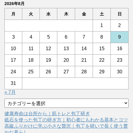
2026年8月
月
火
水
木
金
土
日
1
2
3
4
5
6
7
8
9
10
11
12
13
14
15
16
17
18
19
20
21
22
23
24
25
26
27
28
29
30
31
« 7月
カ
テ
ゴ
健康寿命は台所から｜筋トレと包丁研ぎ
リ
砥石を使った包丁の研ぎ方｜初心者にもわかる基本とコツ
ー
高級ふりかけに学ぶ小さな贅沢｜包丁を研いで長く使う豊
かな暮らし