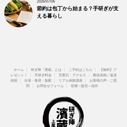
2026/07/06
節約は包丁から始まる？手研ぎが支
える暮らし
ホーム
研ぎ陣「濱蔵」とは
ご予約はこちら
【無料】プ
レゼント！
手研ぎ料金
営業日・アクセス
郵送依頼／返送
依頼
出張・集荷・集配
リアル体験講座
お客様の声・ご質
問
お問合せフォーム
収穫～販売～稲作