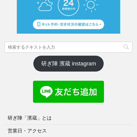
研ぎ陣 濱蔵 instagram
研ぎ陣「濱蔵」とは
営業日・アクセス