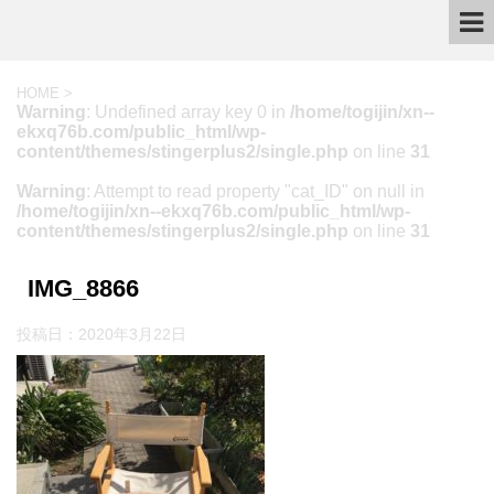
HOME
>
Warning
: Undefined array key 0 in
/home/togijin/xn--
ekxq76b.com/public_html/wp-
content/themes/stingerplus2/single.php
on line
31
Warning
: Attempt to read property "cat_ID" on null in
/home/togijin/xn--ekxq76b.com/public_html/wp-
content/themes/stingerplus2/single.php
on line
31
IMG_8866
投稿日：
2020年3月22日