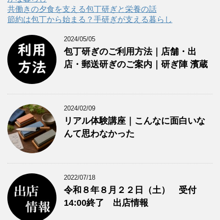
共働きの夕食を支える包丁研ぎと栄養の話
節約は包丁から始まる？手研ぎが支える暮らし
2024/05/05
包丁研ぎのご利用方法｜店舗・出
店・郵送研ぎのご案内｜研ぎ陣 濱蔵
2024/02/09
リアル体験講座｜こんなに面白いな
んて思わなかった
2022/07/18
令和８年８月２２日（土） 受付
14:00終了 出店情報