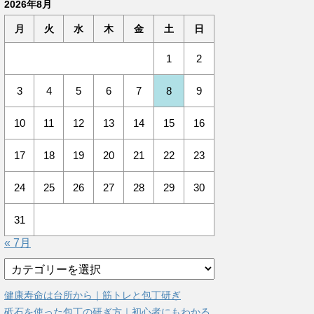
2026年8月
月
火
水
木
金
土
日
1
2
3
4
5
6
7
8
9
10
11
12
13
14
15
16
17
18
19
20
21
22
23
24
25
26
27
28
29
30
31
« 7月
カ
テ
ゴ
健康寿命は台所から｜筋トレと包丁研ぎ
リ
砥石を使った包丁の研ぎ方｜初心者にもわかる