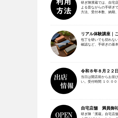
研ぎ陣濱蔵では、自宅
よる昔ながらの手研ぎ
方法、受付本数、納期
リアル体験講座｜
包丁を研いでも切れな
確認など、手研ぎの基
令和８年８月２２日
当日は開店前からお並
い。受付時間 １０:０
自宅店舗 満員御礼（
研ぎ陣「濱蔵」自宅店