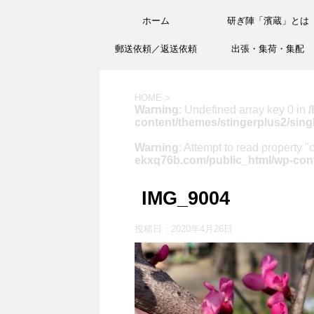
ホーム
研ぎ陣「濱蔵」とは
郵送依頼／返送依頼
出張・集荷・集配
HOME
>
Warning
: Undefined array key 0 in
/
content/themes/stingerplus2/sing
Warning
: Attempt to read property "
ekxq76b.com/public_html/wp-cont
IMG_9004
投稿日：
2020年4月26日