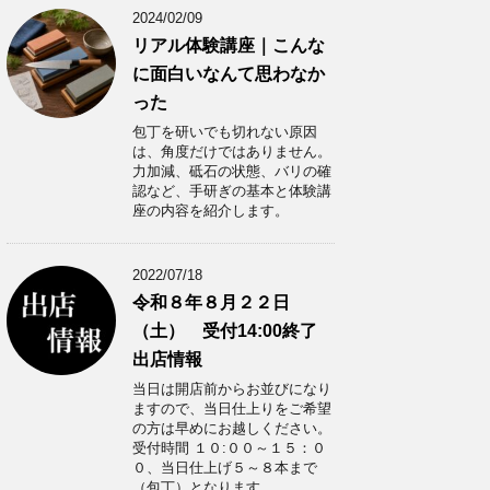
2024/02/09
リアル体験講座｜こんな
に面白いなんて思わなか
った
包丁を研いでも切れない原因
は、角度だけではありません。
力加減、砥石の状態、バリの確
認など、手研ぎの基本と体験講
座の内容を紹介します。
2022/07/18
令和８年８月２２日
（土） 受付14:00終了
出店情報
当日は開店前からお並びになり
ますので、当日仕上りをご希望
の方は早めにお越しください。
受付時間 １０:００～１５：０
０、当日仕上げ５～８本まで
（包丁）となります。