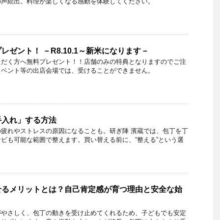
の声続出。料理が楽しくなる感動を体験してください。
ゼント！ －R8.10.1～新米になります－
ただく方へ無料プレゼント！！店舗のみの特典となりますのでご注
イベント等の出店会場では、受けることができません。
手入れ」する方法
疲れやストレスの原因になることも。研ぎ陣 濱蔵では、包丁を丁
ビも可能な範囲で整えます。買い替える前に、“整える”という選
せるメリットとは？自己肯定感が育つ理由と安全な始
がやさしく、包丁の動きを受け止めてくれるため、子どもでも安定