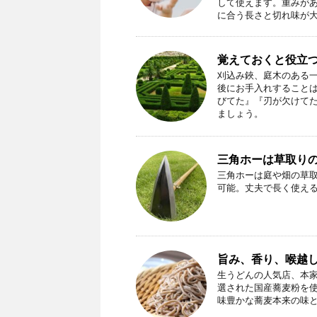
して使えます。重みが
に合う長さと切れ味が
覚えておくと役立
刈込み鋏、庭木のある
後にお手入れすること
びてた』『刃が欠けて
ましょう。
三角ホーは草取り
三角ホーは庭や畑の草
可能。丈夫で長く使え
旨み、香り、喉越
生うどんの人気店、本家
選された国産蕎麦粉を
味豊かな蕎麦本来の味