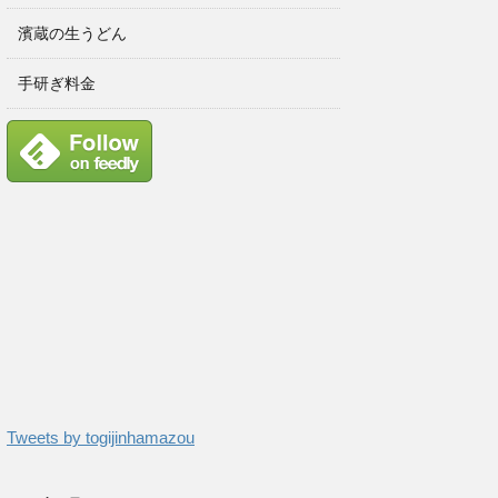
濱蔵の生うどん
手研ぎ料金
Tweets by togijinhamazou