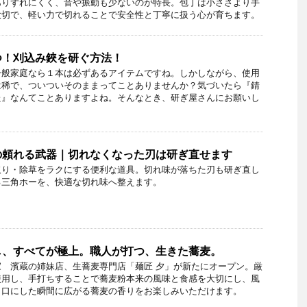
ありずれにくく、音や振動も少ないのが特長。包丁は小ささより手
大切で、軽い力で切れることで安全性と丁寧に扱う心が育ちます。
つ！刈込み鋏を研ぐ方法！
一般家庭なら１本は必ずあるアイテムですね。しかしながら、使用
は稀で、ついついそのままってことありませんか？気づいたら『錆
た』なんてことありますよね。そんなとき、研ぎ屋さんにお願いし
の頼れる武器｜切れなくなった刃は研ぎ直せます
取り・除草をラクにする便利な道具。切れ味が落ちた刃も研ぎ直し
る三角ホーを、快適な切れ味へ整えます。
し、すべてが極上。職人が打つ、生きた蕎麦。
 濱蔵の姉妹店、生蕎麦専門店「麺匠 夕」が新たにオープン。厳
使用し、手打ちすることで蕎麦粉本来の風味と食感を大切にし、風
と口にした瞬間に広がる蕎麦の香りをお楽しみいただけます。