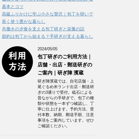
ー
基本とコツ
高級ふりかけに学ぶ小さな贅沢｜包丁を研いで
長く使う豊かな暮らし
共働きの夕食を支える包丁研ぎと栄養の話
節約は包丁から始まる？手研ぎが支える暮らし
2024/05/05
包丁研ぎのご利用方法｜
店舗・出店・郵送研ぎの
ご案内｜研ぎ陣 濱蔵
研ぎ陣濱蔵では、自宅店舗・上
尾ぐるめ米ランド出店・郵送研
ぎの3通りで受付。砥石による
昔ながらの手研ぎで、包丁の種
類や状態を一本ずつ確認し、丁
寧に仕上げます。予約方法、受
付本数、納期、郵送手順、注意
事項をご案内しています。ぜひ
ご確認ください。