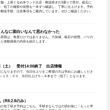
店舗・上尾ぐるめ米ランド出店・郵送研ぎの3通りで受付。砥石に
で、包丁の種類や状態を一本ずつ確認し、丁寧に仕上げます。予約
、郵送手順、注意事項をご案内しています。ぜひご確認ください。
こんなに面白いなんて思わなかった
い原因は、角度だけではありません。力加減、砥石の状態、バリの
本と体験講座の内容を紹介します。
（土） 受付14:00終了 出店情報
びになりますので、当日仕上りをご希望の方は早めにお越しくださ
０～１５：００、当日仕上げ５～８本まで（包丁）となります。
R8.2.8のみ）
舗の包丁研ぎ予約はこちら。手研ぎならではの切れ味に「もっと早