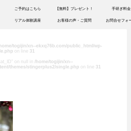
ご予約はこちら
【無料】プレゼント！
手研ぎ料金
リアル体験講座
お客様の声・ご質問
お問合せフォ
home/togijin/xn--ekxq76b.com/public_html/wp-
le.php
on line
31
cat_ID" on null in
/home/togijin/xn--
ent/themes/stingerplus2/single.php
on line
31