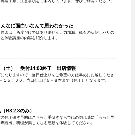
、郵送手順、注意事項をご案内しています。ぜひご確認ください。
こんなに面白いなんて思わなかった
い原因は、角度だけではありません。力加減、砥石の状態、バリの
本と体験講座の内容を紹介します。
（土） 受付14:00終了 出店情報
びになりますので、当日仕上りをご希望の方は早めにお越しくださ
０～１５：００、当日仕上げ５～８本まで（包丁）となります。
R8.2.8のみ）
舗の包丁研ぎ予約はこちら。手研ぎならではの切れ味に「もっと早
の声続出。料理が楽しくなる感動を体験してください。