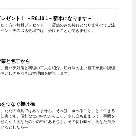
ゼント！ －R8.10.1～新米になります－
ただく方へ無料プレゼント！！店舗のみの特典となりますのでご注
イベント等の出店会場では、受けることができません。
野菜と包丁から
力、夏バテ対策と料理の工夫を紹介。切れ味のよい包丁が夏の調理
のおいしさを引き出す理由を解説します。
康をつなぐ架け橋
は、ただの道具ではありません。それは「食べること」と「生きる
ぐ知恵です。便利な世の中だからこそ、少し立ち止まって、手間を
ませんか？あなたの手の中にある包丁。その切れ味が、あなた自身
ているとしたら―