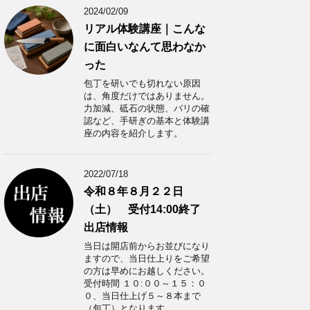
2024/02/09
リアル体験講座｜こんな
に面白いなんて思わなか
った
包丁を研いでも切れない原因
は、角度だけではありません。
力加減、砥石の状態、バリの確
認など、手研ぎの基本と体験講
座の内容を紹介します。
2022/07/18
令和８年８月２２日
（土） 受付14:00終了
出店情報
当日は開店前からお並びになり
ますので、当日仕上りをご希望
の方は早めにお越しください。
受付時間 １０:００～１５：０
０、当日仕上げ５～８本まで
（包丁）となります。