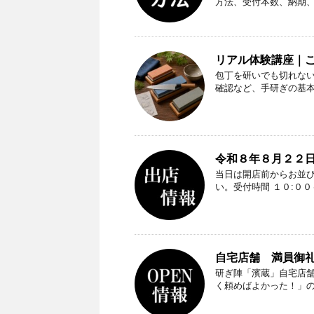
方法、受付本数、納期
リアル体験講座｜
包丁を研いでも切れな
確認など、手研ぎの基
令和８年８月２２日
当日は開店前からお並
い。受付時間 １０:０
自宅店舗 満員御礼（
研ぎ陣「濱蔵」自宅店
く頼めばよかった！」