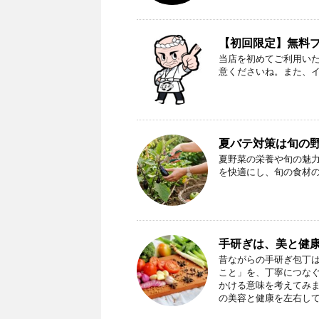
【初回限定】無料プレ
当店を初めてご利用い
意くださいね。また、
夏バテ対策は旬の
夏野菜の栄養や旬の魅
を快適にし、旬の食材
手研ぎは、美と健
昔ながらの手研ぎ包丁
こと」を、丁寧につな
かける意味を考えてみ
の美容と健康を左右し