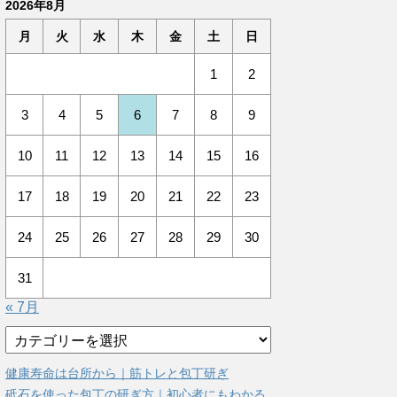
2026年8月
月
火
水
木
金
土
日
1
2
3
4
5
6
7
8
9
10
11
12
13
14
15
16
17
18
19
20
21
22
23
24
25
26
27
28
29
30
31
« 7月
カ
テ
ゴ
健康寿命は台所から｜筋トレと包丁研ぎ
リ
砥石を使った包丁の研ぎ方｜初心者にもわかる