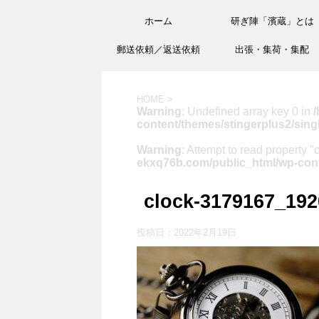
ホーム
研ぎ陣「濱蔵」とは
郵送依頼／返送依頼
出張・集荷・集配
HOME
>
Warning
: Undefined array key 0 in
/
content/themes/stingerplus2/sing
Warning
: Attempt to read property "
ekxq76b.com/public_html/wp-cont
clock-3179167_192
投稿日：
2022年2月19日