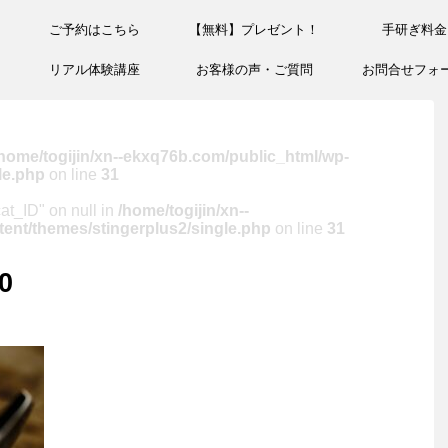
ご予約はこちら
【無料】プレゼント！
手研ぎ料金
リアル体験講座
お客様の声・ご質問
お問合せフォ
home/togijin/xn--ekxq76b.com/public_html/wp-
le.php
on line
31
cat_ID" on null in
/home/togijin/xn--
ent/themes/stingerplus2/single.php
on line
31
0