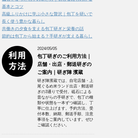
ー
基本とコツ
高級ふりかけに学ぶ小さな贅沢｜包丁を研いで
長く使う豊かな暮らし
共働きの夕食を支える包丁研ぎと栄養の話
節約は包丁から始まる？手研ぎが支える暮らし
2024/05/05
包丁研ぎのご利用方法｜
店舗・出店・郵送研ぎの
ご案内｜研ぎ陣 濱蔵
研ぎ陣濱蔵では、自宅店舗・上
尾ぐるめ米ランド出店・郵送研
ぎの3通りで受付。砥石による
昔ながらの手研ぎで、包丁の種
類や状態を一本ずつ確認し、丁
寧に仕上げます。予約方法、受
付本数、納期、郵送手順、注意
事項をご案内しています。ぜひ
ご確認ください。