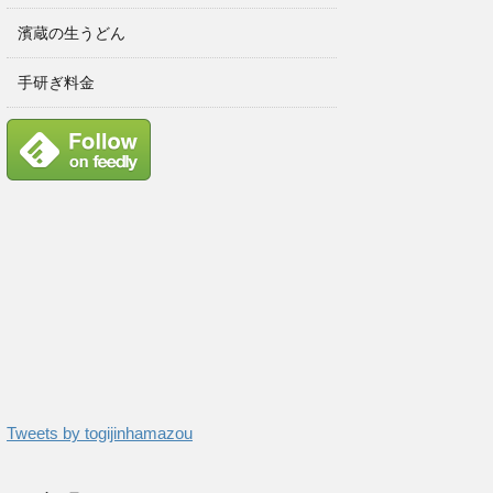
濱蔵の生うどん
手研ぎ料金
Tweets by togijinhamazou