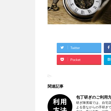
Twitter
B
Pocket
-
関連記事
包丁研ぎのご利用方
研ぎ陣濱蔵では、自宅
よる昔ながらの手研ぎ