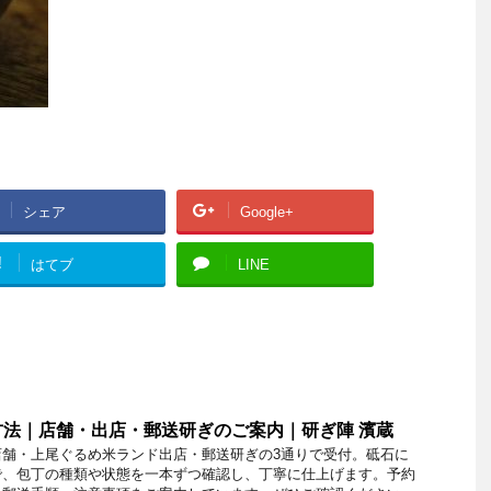
シェア
Google+
!
はてブ
LINE
法｜店舗・出店・郵送研ぎのご案内｜研ぎ陣 濱蔵
店舗・上尾ぐるめ米ランド出店・郵送研ぎの3通りで受付。砥石に
で、包丁の種類や状態を一本ずつ確認し、丁寧に仕上げます。予約