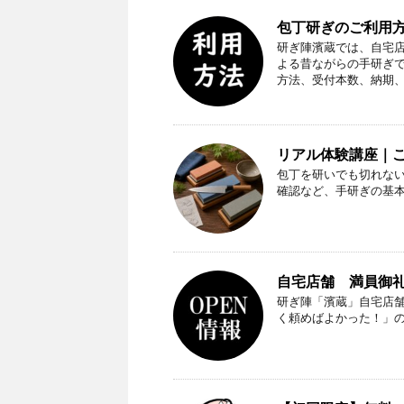
包丁研ぎのご利用方
研ぎ陣濱蔵では、自宅
よる昔ながらの手研ぎ
方法、受付本数、納期
リアル体験講座｜
包丁を研いでも切れな
確認など、手研ぎの基
自宅店舗 満員御礼（
研ぎ陣「濱蔵」自宅店
く頼めばよかった！」