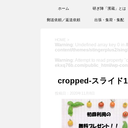
ホーム
研ぎ陣「濱蔵」とは
郵送依頼／返送依頼
出張・集荷・集配
HOME
>
Warning
: Undefined array key 0 in
/
content/themes/stingerplus2/sing
Warning
: Attempt to read property "
ekxq76b.com/public_html/wp-cont
cropped-スライド1-
投稿日：
2020年11月8日