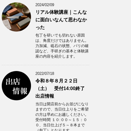
2024/02/09
リアル体験講座｜こんな
に面白いなんて思わなか
った
包丁を研いでも切れない原因
は、角度だけではありません。
力加減、砥石の状態、バリの確
認など、手研ぎの基本と体験講
座の内容を紹介します。
2022/07/18
令和８年８月２２日
（土） 受付14:00終了
出店情報
当日は開店前からお並びになり
ますので、当日仕上りをご希望
の方は早めにお越しください。
受付時間 １０:００～１５：０
０、当日仕上げ５～８本まで
（包丁）となります。