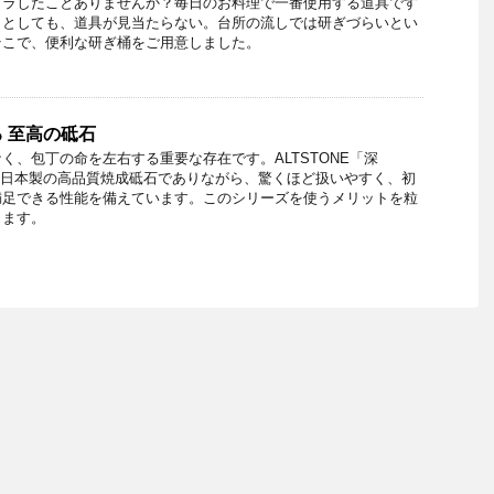
イラしたことありませんか？毎日のお料理で一番使用する道具です
うとしても、道具が見当たらない。台所の流しでは研ぎづらいとい
そこで、便利な研ぎ桶をご用意しました。
 至高の砥石
く、包丁の命を左右する重要な存在です。ALTSTONE「深
は、日本製の高品質焼成砥石でありながら、驚くほど扱いやすく、初
満足できる性能を備えています。このシリーズを使うメリットを粒
します。