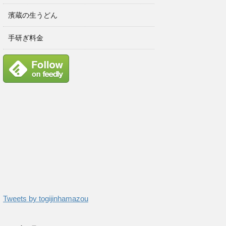
濱蔵の生うどん
手研ぎ料金
Tweets by togijinhamazou