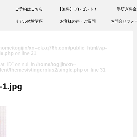
ご予約はこちら
【無料】プレゼント！
手研ぎ料金
リアル体験講座
お客様の声・ご質問
お問合せフォ
home/togijin/xn--ekxq76b.com/public_html/wp-
le.php
on line
31
cat_ID" on null in
/home/togijin/xn--
ent/themes/stingerplus2/single.php
on line
31
1.jpg