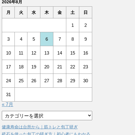
2026年8月
月
火
水
木
金
土
日
1
2
3
4
5
6
7
8
9
10
11
12
13
14
15
16
17
18
19
20
21
22
23
24
25
26
27
28
29
30
31
« 7月
カ
テ
ゴ
健康寿命は台所から｜筋トレと包丁研ぎ
リ
砥石を使った包丁の研ぎ方｜初心者にもわかる