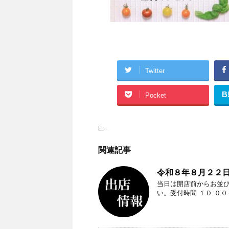
Twitter
B
Pocket
-
関連記事
令和８年８月２２日
当日は開店前からお並
い。受付時間 １０:０