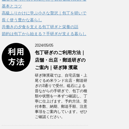
ー
基本とコツ
高級ふりかけに学ぶ小さな贅沢｜包丁を研いで
長く使う豊かな暮らし
共働きの夕食を支える包丁研ぎと栄養の話
節約は包丁から始まる？手研ぎが支える暮らし
2024/05/05
包丁研ぎのご利用方法｜
店舗・出店・郵送研ぎの
ご案内｜研ぎ陣 濱蔵
研ぎ陣濱蔵では、自宅店舗・上
尾ぐるめ米ランド出店・郵送研
ぎの3通りで受付。砥石による
昔ながらの手研ぎで、包丁の種
類や状態を一本ずつ確認し、丁
寧に仕上げます。予約方法、受
付本数、納期、郵送手順、注意
事項をご案内しています。ぜひ
ご確認ください。