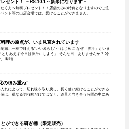
ゼント！ －R8.10.1～新米になります－
ただく方へ無料プレゼント！！店舗のみの特典となりますのでご注
イベント等の出店会場では、受けることができません。
庭料理の原点が、いま見直されています
削減…一椀で叶える“いい暮らし”～ はじめに なぜ「豚汁」がいま
「とりあえず今日は豚汁にしよう」 そんな日、ありませんか？ 冷
味噌 ...
化の積み重ね”
手入れによって、切れ味を取り戻し、長く使い続けることができる
価値は、単なる切れ味だけではなく、道具と向き合う時間の中にあ
ことができる研ぎ桶（限定販売）