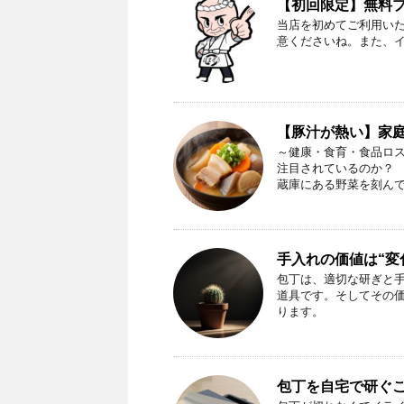
【初回限定】無料プレ
当店を初めてご利用い
意くださいね。また、
【豚汁が熱い】家
～健康・食育・食品ロス
注目されているのか？ 
蔵庫にある野菜を刻んで、 
手入れの価値は“変
包丁は、適切な研ぎと
道具です。そしてその
ります。
包丁を自宅で研ぐ