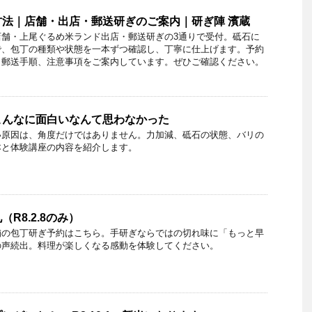
法｜店舗・出店・郵送研ぎのご案内｜研ぎ陣 濱蔵
店舗・上尾ぐるめ米ランド出店・郵送研ぎの3通りで受付。砥石に
で、包丁の種類や状態を一本ずつ確認し、丁寧に仕上げます。予約
、郵送手順、注意事項をご案内しています。ぜひご確認ください。
こんなに面白いなんて思わなかった
い原因は、角度だけではありません。力加減、砥石の状態、バリの
本と体験講座の内容を紹介します。
R8.2.8のみ）
舗の包丁研ぎ予約はこちら。手研ぎならではの切れ味に「もっと早
の声続出。料理が楽しくなる感動を体験してください。