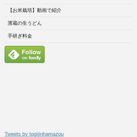
【お米栽培】動画で紹介
濱蔵の生うどん
手研ぎ料金
Tweets by togijinhamazou