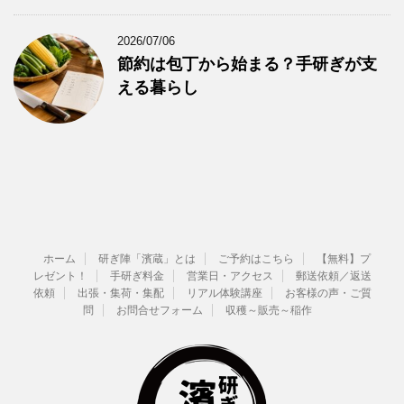
2026/07/06
節約は包丁から始まる？手研ぎが支
える暮らし
ホーム
研ぎ陣「濱蔵」とは
ご予約はこちら
【無料】プ
レゼント！
手研ぎ料金
営業日・アクセス
郵送依頼／返送
依頼
出張・集荷・集配
リアル体験講座
お客様の声・ご質
問
お問合せフォーム
収穫～販売～稲作