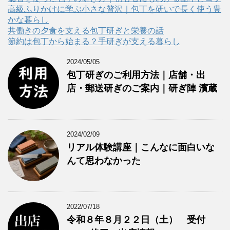
ー
高級ふりかけに学ぶ小さな贅沢｜包丁を研いで長く使う豊
かな暮らし
共働きの夕食を支える包丁研ぎと栄養の話
節約は包丁から始まる？手研ぎが支える暮らし
2024/05/05
包丁研ぎのご利用方法｜店舗・出
店・郵送研ぎのご案内｜研ぎ陣 濱蔵
2024/02/09
リアル体験講座｜こんなに面白いな
んて思わなかった
2022/07/18
令和８年８月２２日（土） 受付