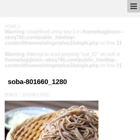
HOME
>
Warning
: Undefined array key 0 in
/home/togijin/xn--
ekxq76b.com/public_html/wp-
content/themes/stingerplus2/single.php
on line
31
Warning
: Attempt to read property "cat_ID" on null in
/home/togijin/xn--ekxq76b.com/public_html/wp-
content/themes/stingerplus2/single.php
on line
31
soba-801660_1280
投稿日：
2025年1月5日