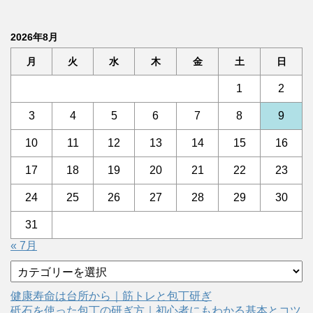
2026年8月
月
火
水
木
金
土
日
1
2
3
4
5
6
7
8
9
10
11
12
13
14
15
16
17
18
19
20
21
22
23
24
25
26
27
28
29
30
31
« 7月
カ
テ
ゴ
健康寿命は台所から｜筋トレと包丁研ぎ
リ
砥石を使った包丁の研ぎ方｜初心者にもわかる基本とコツ