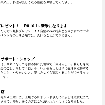
の声続出。料理が楽しくなる感動を体験してください。
ゼント！ －R8.10.1～新米になります－
ただく方へ無料プレゼント！！店舗のみの特典となりますのでご注
イベント等の出店会場では、受けることができません。
・サポート・ショップ
とは、高齢になっても住み慣れた地域で「自分らしい」暮らしを続
社会のこと。そして「自分らしい」暮らしとは単に生活を維持する
めたこと、やりたいこと、楽しみなども実現することができるイキ
とです。
出店
毎月第４土曜日に、上尾ぐるめ米ランドさんに出店し地域貢献に取
げさまで、毎月、多くの方にご利用いただくようになりました。