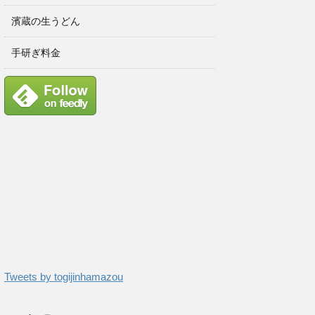
濱蔵の生うどん
手研ぎ料金
Tweets by togijinhamazou