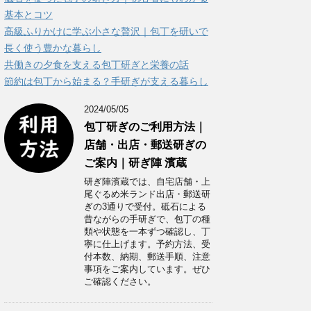
ー
基本とコツ
高級ふりかけに学ぶ小さな贅沢｜包丁を研いで
長く使う豊かな暮らし
共働きの夕食を支える包丁研ぎと栄養の話
節約は包丁から始まる？手研ぎが支える暮らし
2024/05/05
包丁研ぎのご利用方法｜
店舗・出店・郵送研ぎの
ご案内｜研ぎ陣 濱蔵
研ぎ陣濱蔵では、自宅店舗・上
尾ぐるめ米ランド出店・郵送研
ぎの3通りで受付。砥石による
昔ながらの手研ぎで、包丁の種
類や状態を一本ずつ確認し、丁
寧に仕上げます。予約方法、受
付本数、納期、郵送手順、注意
事項をご案内しています。ぜひ
ご確認ください。