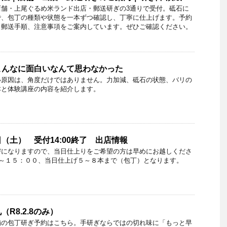
店舗・上尾ぐるめ米ランド出店・郵送研ぎの3通りで受付。砥石に
で、包丁の種類や状態を一本ずつ確認し、丁寧に仕上げます。予約
、郵送手順、注意事項をご案内しています。ぜひご確認ください。
こんなに面白いなんて思わなかった
い原因は、角度だけではありません。力加減、砥石の状態、バリの
本と体験講座の内容を紹介します。
（土） 受付14:00終了 出店情報
びになりますので、当日仕上りをご希望の方は早めにお越しくださ
０～１５：００、当日仕上げ５～８本まで（包丁）となります。
R8.2.8のみ）
舗の包丁研ぎ予約はこちら。手研ぎならではの切れ味に「もっと早