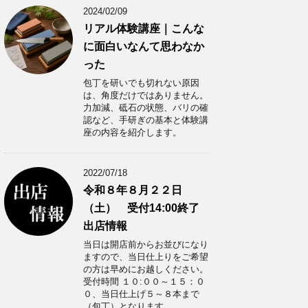
2024/02/09
リアル体験講座｜こんな
に面白いなんて思わなか
った
包丁を研いでも切れない原因
は、角度だけではありません。
力加減、砥石の状態、バリの確
認など、手研ぎの基本と体験講
座の内容を紹介します。
2022/07/18
令和８年８月２２日
（土） 受付14:00終了
出店情報
当日は開店前からお並びになり
ますので、当日仕上りをご希望
の方は早めにお越しください。
受付時間 １０:００～１５：０
０、当日仕上げ５～８本まで
（包丁）となります。