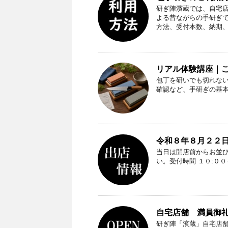
研ぎ陣濱蔵では、自宅
よる昔ながらの手研ぎ
方法、受付本数、納期
リアル体験講座｜
包丁を研いでも切れな
確認など、手研ぎの基
令和８年８月２２日
当日は開店前からお並
い。受付時間 １０:０
自宅店舗 満員御礼（
研ぎ陣「濱蔵」自宅店