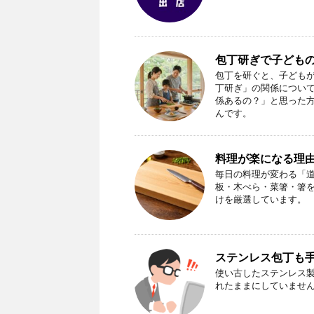
包丁研ぎで子ども
包丁を研ぐと、子ども
丁研ぎ」の関係について
係あるの？」と思った
んです。
料理が楽になる理由
毎日の料理が変わる「道
板・木べら・菜箸・箸
けを厳選しています。
ステンレス包丁も
使い古したステンレス
れたままにしていませ