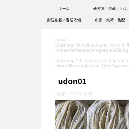
ホーム
研ぎ陣「濱蔵」とは
郵送依頼／返送依頼
出張・集荷・集配
HOME
>
Warning
: Undefined array key 0 in
/
content/themes/stingerplus2/sing
Warning
: Attempt to read property "
ekxq76b.com/public_html/wp-cont
udon01
投稿日：
2020年2月2日