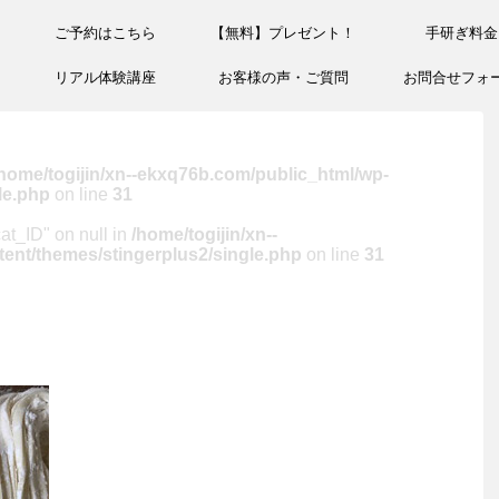
ご予約はこちら
【無料】プレゼント！
手研ぎ料金
リアル体験講座
お客様の声・ご質問
お問合せフォ
home/togijin/xn--ekxq76b.com/public_html/wp-
le.php
on line
31
cat_ID" on null in
/home/togijin/xn--
ent/themes/stingerplus2/single.php
on line
31