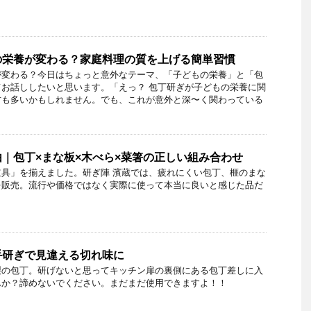
の栄養が変わる？家庭料理の質を上げる簡単習慣
が変わる？今日はちょっと意外なテーマ、「子どもの栄養」と「包
お話ししたいと思います。「えっ？ 包丁研ぎが子どもの栄養に関
方も多いかもしれません。でも、これが意外と深〜く関わっている
｜包丁×まな板×木べら×菜箸の正しい組み合わせ
具」を揃えました。研ぎ陣 濱蔵では、疲れにくい包丁、榧のまな
を販売。流行や価格ではなく実際に使って本当に良いと感じた品だ
手研ぎで見違える切れ味に
製の包丁。研げないと思ってキッチン扉の裏側にある包丁差しに入
んか？諦めないでください。まだまだ使用できますよ！！