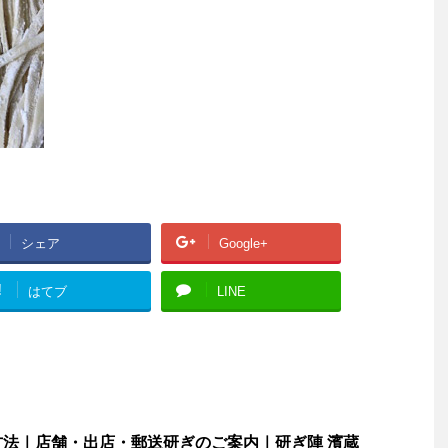
シェア
Google+
!
はてブ
LINE
法｜店舗・出店・郵送研ぎのご案内｜研ぎ陣 濱蔵