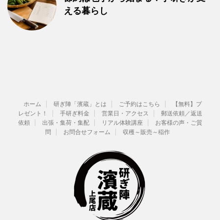
える暮らし
ホーム
研ぎ陣「濱蔵」とは
ご予約はこちら
【無料】プ
レゼント！
手研ぎ料金
営業日・アクセス
郵送依頼／返送
依頼
出張・集荷・集配
リアル体験講座
お客様の声・ご質
問
お問合せフォーム
収穫～販売～稲作