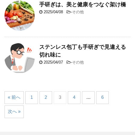
手研ぎは、美と健康をつなぐ架け橋
2025/04/08
-
その他
ステンレス包丁も手研ぎで見違える
切れ味に
2025/04/07
-
その他
« 前へ
1
2
3
4
…
6
次へ »