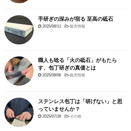
手研ぎの深みが宿る 至高の砥石
2025/08/11
-
販売情報
職人も唸る「火の砥石」がもたら
す、包丁研ぎの真価とは
2025/08/06
-
販売情報
ステンレス包丁は「研げない」と思
っていませんか？
2025/07/28
-
その他