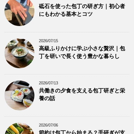
砥石を使った包丁の研ぎ方｜初心者
にもわかる基本とコツ
2026/07/15
高級ふりかけに学ぶ小さな贅沢｜包
丁を研いで長く使う豊かな暮らし
2026/07/13
共働きの夕食を支える包丁研ぎと栄
養の話
2026/07/06
節約は包丁から始まる？手研ぎが支