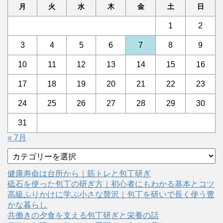
月
火
水
木
金
土
日
1
2
3
4
5
6
7
8
9
10
11
12
13
14
15
16
17
18
19
20
21
22
23
24
25
26
27
28
29
30
31
« 7月
カ
テ
ゴ
健康寿命は台所から｜筋トレと包丁研ぎ
リ
砥石を使った包丁の研ぎ方｜初心者にもわかる基本とコツ
ー
高級ふりかけに学ぶ小さな贅沢｜包丁を研いで長く使う豊
かな暮らし
共働きの夕食を支える包丁研ぎと栄養の話