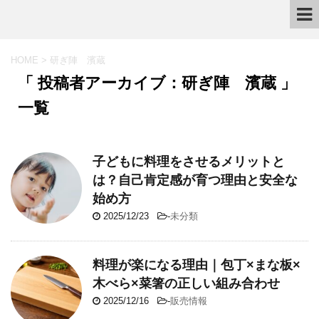
HOME
>
研ぎ陣 濱蔵
「 投稿者アーカイブ：研ぎ陣 濱蔵 」
一覧
子どもに料理をさせるメリットと
は？自己肯定感が育つ理由と安全な
始め方
2025/12/23
-
未分類
料理が楽になる理由｜包丁×まな板×
木べら×菜箸の正しい組み合わせ
2025/12/16
-
販売情報